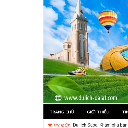
Skip
to
content
Du lịch Đà Lạ
TRANG CHỦ
GIỚI THIỆU
TI
TIN MỚI:
Du lịch Sapa: Khám phá bản