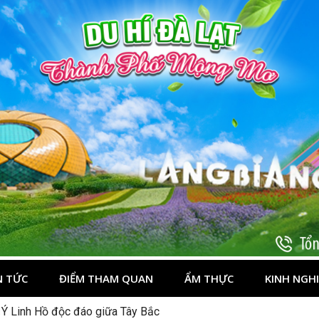
t
N TỨC
ĐIỂM THAM QUAN
ẨM THỰC
KINH NGH
 Ý Linh Hồ độc đáo giữa Tây Bắc