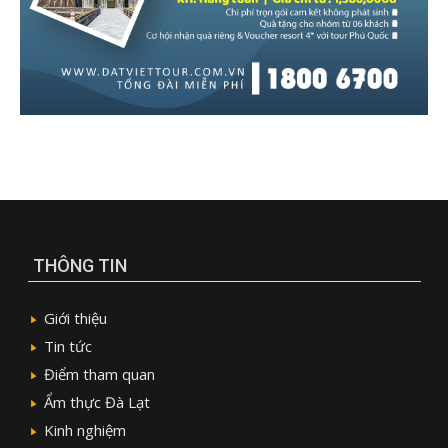
THÔNG TIN
Giới thiệu
Tin tức
Điểm tham quan
Ẩm thực Đà Lạt
Kinh nghiệm