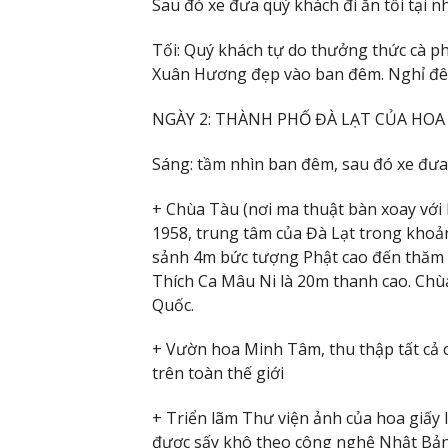
Sau đó xe đưa quý khách đi ăn tối tại 
Tối: Quý khách tự do thưởng thức cà ph
Xuân Hương đẹp vào ban đêm. Nghỉ đêm
NGÀY 2: THÀNH PHỐ ĐÀ LẠT CỦA HOA
Sáng: tầm nhìn ban đêm, sau đó xe đưa
+ Chùa Tàu (nơi ma thuật bàn xoay với
1958, trung tâm của Đà Lạt trong khoả
sảnh 4m bức tượng Phật cao đến thăm 
Thích Ca Mâu Ni là 20m thanh cao. Ch
Quốc.
+ Vườn hoa Minh Tâm, thu thập tất cả c
trên toàn thế giới
+ Triển lãm Thư viện ảnh của hoa giấy
được sấy khô theo công nghệ Nhật Bản