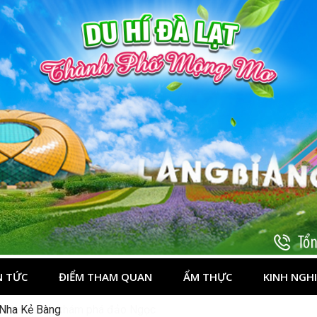
t
N TỨC
ĐIỂM THAM QUAN
ẨM THỰC
KINH NGH
: Hành trình khám phá đảo Ngọc