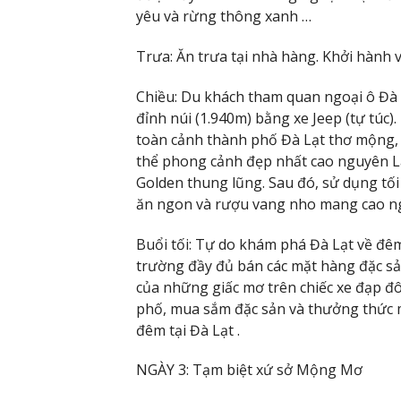
yêu và rừng thông xanh …
Trưa: Ăn trưa tại nhà hàng. Khởi hành v
Chiều: Du khách tham quan ngoại ô Đà L
đỉnh núi (1.940m) bằng xe Jeep (tự túc
toàn cảnh thành phố Đà Lạt thơ mộng,
thể phong cảnh đẹp nhất cao nguyên Lâ
Golden thung lũng. Sau đó, sử dụng tối
ăn ngon và rượu vang nho mang cao n
Buổi tối: Tự do khám phá Đà Lạt về đêm
trường đầy đủ bán các mặt hàng đặc s
của những giấc mơ trên chiếc xe đạp đ
phố, mua sắm đặc sản và thưởng thức 
đêm tại Đà Lạt .
NGÀY 3: Tạm biệt xứ sở Mộng Mơ