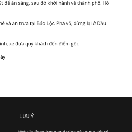
ýt để ăn sáng, sau đó khởi hành về thành phố. Hồ
hê và ăn trưa tại Bảo Lộc. Phá vỡ, dừng lại ở Dầu
inh, xe đưa quý khách đến điểm gốc
gày
LƯU Ý
Website đang trong quá trình xây dựng, tất cả