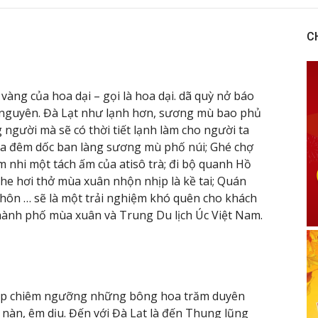
C
vàng của hoa dại – gọi là hoa dại. dã quỳ nở báo
o nguyên. Đà Lạt như lạnh hơn, sương mù bao phủ
gười mà sẽ có thời tiết lạnh làm cho người ta
ua đêm dốc ban làng sương mù phố núi; Ghé chợ
 nhi một tách ấm của atisô trà; đi bộ quanh Hồ
e hơi thở mùa xuân nhộn nhịp là kề tai; Quán
hôn … sẽ là một trải nghiệm khó quên cho khách
 Thành phố mùa xuân và Trung Du lịch Úc Việt Nam.
 dịp chiêm ngưỡng những bông hoa trăm duyên
nàn, êm dịu. Đến với Đà Lạt là đến Thung lũng