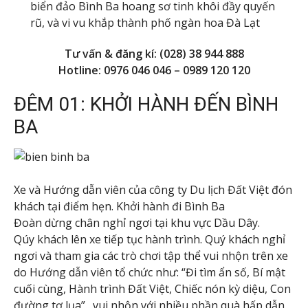
biển đảo Bình Ba hoang sơ tinh khôi đầy quyến
rũ, và vi vu khắp thành phố ngàn hoa Đà Lạt
Tư vấn & đăng kí: (028) 38 944 888
Hotline: 0976 046 046 – 0989 120 120
ĐÊM 01: KHỞI HÀNH ĐẾN BÌNH
BA
Xe và Hướng dẫn viên của công ty Du lịch Đất Việt đón
khách tại điểm hẹn. Khởi hành đi Bình Ba
Đoàn dừng chân nghỉ ngơi tại khu vực Dầu Dây.
Qúy khách lên xe tiếp tục hành trình. Quý khách nghỉ
ngơi và tham gia các trò chơi tập thể vui nhộn trên xe
do Hướng dẫn viên tổ chức như: “Đi tìm ẩn số, Bí mật
cuối cùng, Hành trình Đất Việt, Chiếc nón kỳ diệu, Con
đường tơ lụa”…vui nhộn với nhiều phần quà hấp dẫn.