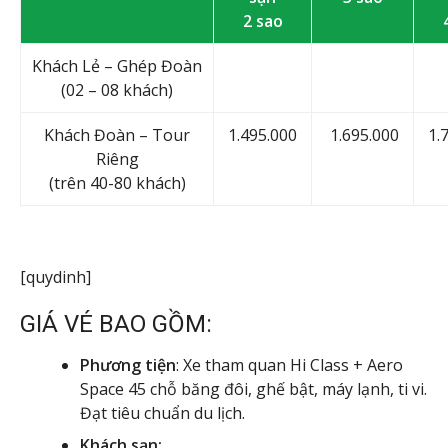
2 sao
Khách Lẻ – Ghép Đoàn
(02 – 08 khách)
Khách Đoàn – Tour
1.495.000
1.695.000
1.
Riêng
(trên 40-80 khách)
[quydinh]
GIÁ VÉ BAO GỒM:
Phương tiện
: Xe tham quan Hi Class + Aero
Space 45 chỗ băng đôi, ghế bật, máy lạnh, ti vi.
Đạt tiêu chuẩn du lịch.
Khách sạn: