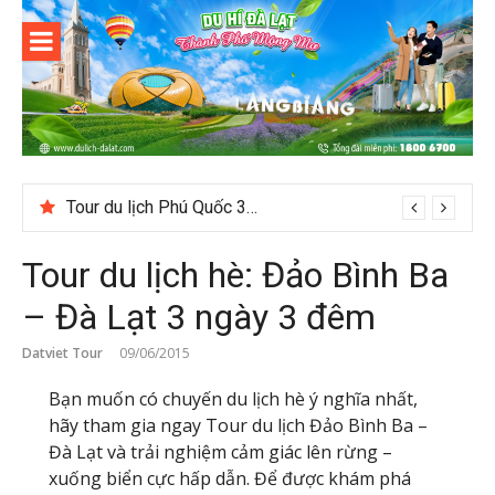
Skip
to
content
Du lịch Đà
Lạt
Tour du lịch Phú Quốc 3N3D: Hành trình khám phá đảo Ngọc
Tour du lịch hè: Đảo Bình Ba
– Đà Lạt 3 ngày 3 đêm
Datviet Tour
09/06/2015
Bạn muốn có chuyến du lịch hè ý nghĩa nhất,
hãy tham gia ngay Tour du lịch Đảo Bình Ba –
Đà Lạt và trải nghiệm cảm giác lên rừng –
xuống biển cực hấp dẫn. Để được khám phá