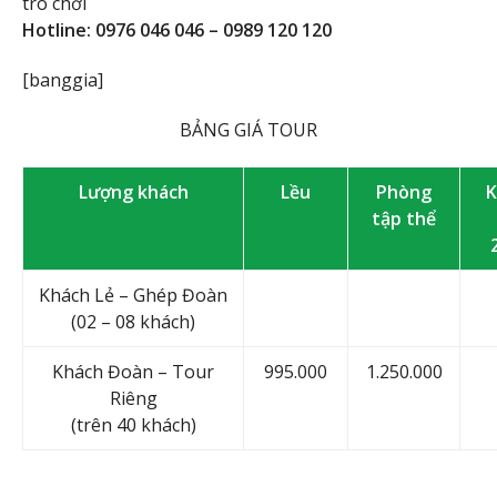
trò chơi
Hotline: 0976 046 046 – 0989 120 120
[banggia]
BẢNG GIÁ TOUR
Lượng khách
Lều
Phòng
K
tập thể
Khách Lẻ – Ghép Đoàn
(02 – 08 khách)
Khách Đoàn – Tour
995.000
1.250.000
Riêng
(trên 40 khách)