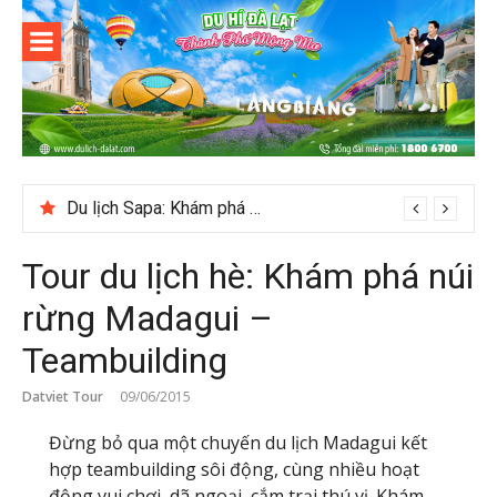
Skip
to
content
Du lịch Đà
Lạt
Du lịch Sapa: Khám phá bản Ý Linh Hồ độc đáo giữa Tây Bắc
Tour du lịch hè: Khám phá núi
rừng Madagui –
Teambuilding
Datviet Tour
09/06/2015
Đừng bỏ qua một chuyến du lịch Madagui kết
hợp teambuilding sôi động, cùng nhiều hoạt
động vui chơi, dã ngoại, cắm trại thú vị. Khám