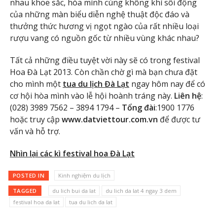
nhau khoe sắc, hòa mình cùng không khí sôi động
của những màn biểu diễn nghệ thuật độc đáo và
thưởng thức hương vị ngọt ngào của rất nhiều loại
rượu vang có nguồn gốc từ nhiều vùng khác nhau?
Tất cả những điều tuyệt vời này sẽ có trong festival
Hoa Đà Lạt 2013. Còn chần chờ gì mà bạn chưa đặt
cho mình một
tua du lịch Đà Lạt
ngay hôm nay để có
cơ hội hòa mình vào lễ hội hoành tráng này.
Liên hệ
:
(028) 3989 7562 – 3894 1794 –
Tổng đài
:1900 1776
hoặc truy cập
www.datviettour.com.vn
để được tư
vấn và hỗ trợ.
Nhìn lại các kì festival hoa Đà Lạt
POSTED IN
Kinh nghiệm du lịch
TAGGED
du lich bui da lat
du lich da lat 4 ngay 3 dem
festival hoa da lat
tua du lich da lat