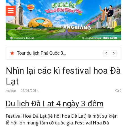
Skip
to
content
Du lịch Đà
Lạt
Tour du lịch Phú Quốc 3N3D: Hành trình khám phá đảo Ngọc
Nhìn lại các kì festival hoa Đà
Lạt
mslien
02/01/2014
0
Du lịch Đà Lạt 4 ngày 3 đêm
Festival Hoa Đà Lạt
(lễ hội hoa Đà Lạt) là một sự kiện
lễ hội lớn mang tầm cỡ quốc gia.
Festival Hoa Đà