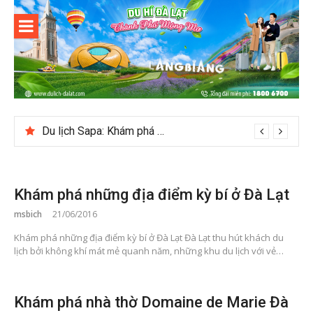
Skip
to
content
Du lịch Đà
Lạt
Du lịch Sapa: Khám phá bản Ý Linh Hồ độc đáo giữa Tây Bắc
Khám phá những địa điểm kỳ bí ở Đà Lạt
msbich
21/06/2016
Khám phá những địa điểm kỳ bí ở Đà Lạt Đà Lạt thu hút khách du
lịch bởi không khí mát mẻ quanh năm, những khu du lịch với vẻ…
Khám phá nhà thờ Domaine de Marie Đà